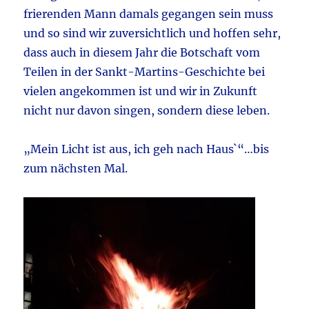
frierenden Mann damals gegangen sein muss
und so sind wir zuversichtlich und hoffen sehr,
dass auch in diesem Jahr die Botschaft vom
Teilen in der Sankt-Martins-Geschichte bei
vielen angekommen ist und wir in Zukunft
nicht nur davon singen, sondern diese leben.
„Mein Licht ist aus, ich geh nach Haus`“…bis
zum nächsten Mal.