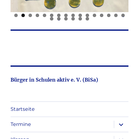
0
1
2
3
4
5
6
7
8
9
0
1
2
Bürger in Schulen aktiv e. V. (BiSa)
Startseite
Unterme
Termine
öffnen
Unterme