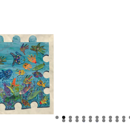
0
1
3
4
5
6
7
8
9
0
1
2