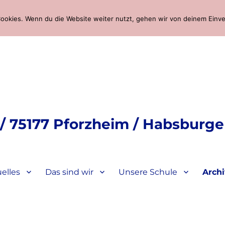
ookies. Wenn du die Website weiter nutzt, gehen wir von deinem Einve
 75177 Pforzheim / Habsburger
elles
Das sind wir
Unsere Schule
Arch