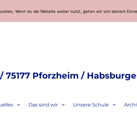
ookies. Wenn du die Website weiter nutzt, gehen wir von deinem Einve
 75177 Pforzheim / Habsburger
uelles
Das sind wir
Unsere Schule
Archi