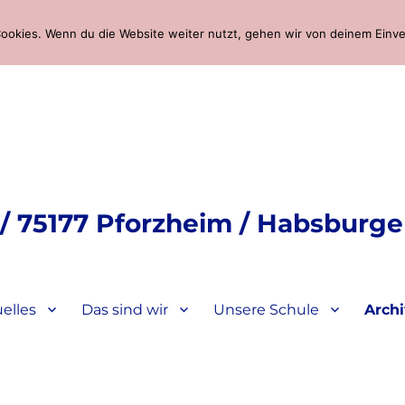
ookies. Wenn du die Website weiter nutzt, gehen wir von deinem Einve
 75177 Pforzheim / Habsburger
elles
Das sind wir
Unsere Schule
Arch